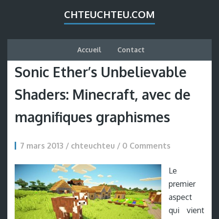
CHTEUCHTEU.COM
Accueil
Contact
Sonic Ether’s Unbelievable
Shaders: Minecraft, avec de
magnifiques graphismes
7 mars 2013 / chteuchteu /
0 Comments
Le
premier
aspect
qui vient