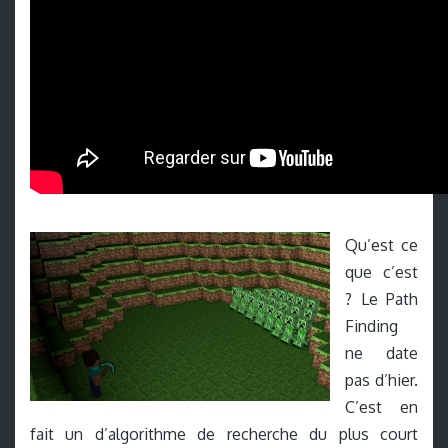
Qu’est ce
que c’est
? Le Path
Finding
ne date
pas d’hier.
C’est en
fait un d’algorithme de recherche du plus court