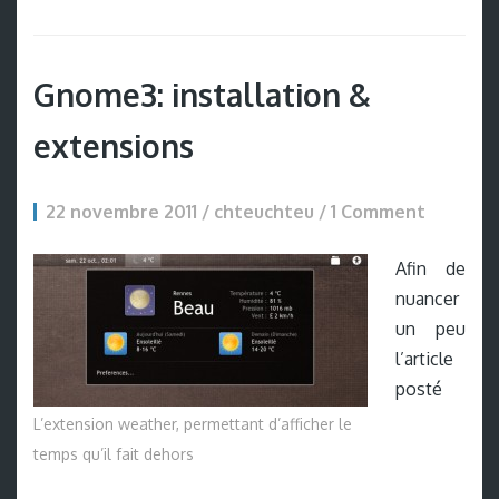
Gnome3: installation &
extensions
22 novembre 2011 / chteuchteu /
1 Comment
Afin de
nuancer
un peu
l’article
posté
L’extension weather, permettant d’afficher le
temps qu’il fait dehors