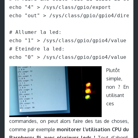
echo "4" > /sys/class/gpio/export

echo "out" > /sys/class/gpio/gpio4/directi
# Allumer la led:

echo "1" > /sys/class/gpio/gpio4/value

# Eteindre la led:

echo "0" > /sys/class/gpio/gpio4/value
Plutôt
simple,
non ? En
utilisant
ces
commandes, on peut alors faire des tas de choses,
comme par exemple
monitorer l’utilisation CPU du
Raspberry Pi avec plusieurs leds !
Tout d’abord,