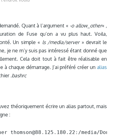
 demandé. Quant à l’argument «
-o allow_other
« ,
iguration de Fuse qu’on a vu plus haut. Voila,
monté. Un simple «
ls /media/server
» devrait le
he, je ne m’y suis pas intéressé étant donné que
ement. Cela doit tout à fait être réalisable en
ce à chaque démarrage. J’ai préféré créer un
alias
chier
.bashrc
uvez théoriquement écrire un alias partout, mais
gne :
her thomson@88.125.180.22:/media/Donnees /med