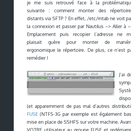
je me suis retrouvé face à la problématiqu
suivante : comment monter des répertoire
distants via SFTP ? En effet, /etc/mtab ne voit p
la connexion et passer par Nautilus –> Aller à 
Emplacement puis recopier l’adresse ne m
plaisait guère pour monter de manièr
ergonomique le répertoire. De plus, ce n’est
remédier !
J’ai 
symp
Systè
disp
(et apparemment de pas mal d’autres distributi
FUSE
(NTFS-3G par exemple est également basé s
mise en place de SSHFS sur votre machine. Avant 
VOTRE utilisateur au groupe FUSE et redémarrez