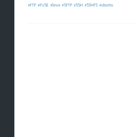
FTP
FUSE
linux
SFTP
SSH
SSHFS
ubuntu
#
#
#
#
#
#
#