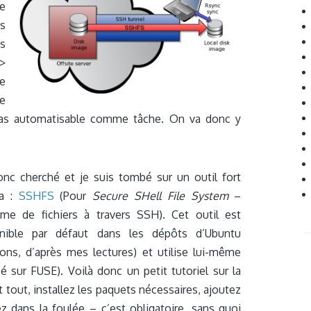
e
s
as
–>
e
e
 pas automatisable comme tâche. On va donc y
donc cherché et je suis tombé sur un outil fort
a :
SSHFS
(Pour
Secure SHell File System
–
me de fichiers à travers SSH). Cet outil est
onible par défaut dans les dépôts d’Ubuntu
ons, d’après mes lectures) et utilise lui-même
ur FUSE). Voilà donc un petit tutoriel sur la
tout, installez les paquets nécessaires, ajoutez
 dans la foulée – c’est obligatoire, sans quoi