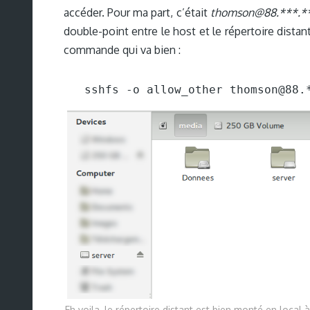
accéder. Pour ma part, c’était
thomson@88.***.*
double-point entre le host et le répertoire distan
commande qui va bien :
sshfs -o allow_other thomson@88.
Eh voila, le répertoire distant est bien monté en local à