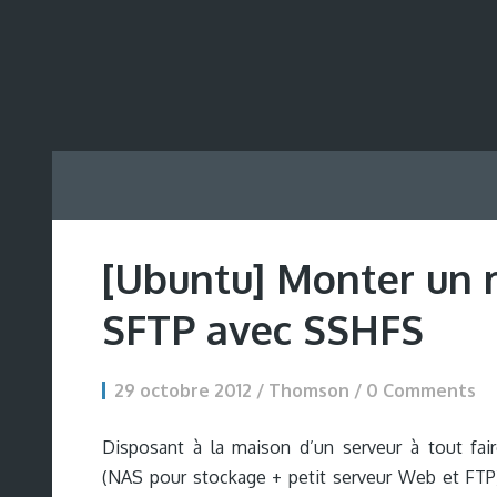
[Ubuntu] Monter un r
SFTP avec SSHFS
29 octobre 2012 / Thomson /
0 Comments
Disposant à la maison d’un serveur à tout fai
(NAS pour stockage + petit serveur Web et FTP