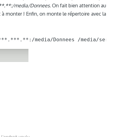
**.**:/media/Donnees.
On fait bien attention au
t à monter ! Enfin, on monte le répertoire avec la
***.***.**:/media/Donnees /media/server/
 l’endroit voulu