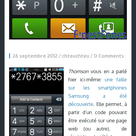
26 septembre 2012 / chteuchteu /
0 Comments
Thomson
vous en a parlé
hier ici-même:
une faille
sur les smartphones
Samsung a été
découverte
. Elle permet, à
partir d’un code pouvant
être exécuté sur une page
web (ou autre), de