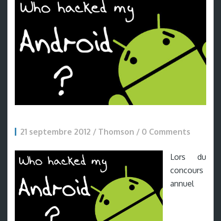
21 septembre 2012 / Thomson /
0 Comments
Lors du
concours
annuel