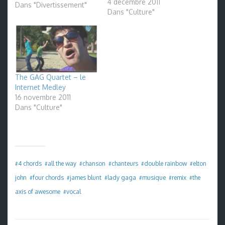
4 décembre 2011
redondante des
Dans "Divertissement"
Dans "Culture"
chansons associées. Eh
bien j'ai trouvé mieux !
Rolling in the Beats, c'est
à peu près le même
concept, mais en mieux:
en fait, il suffit de
reprendre le principe…
The GAG Quartet – le
Internet Medley
16 novembre 2011
Dans "Culture"
4 chords
all the way
chanson
chanteurs
double rainbow
elton
#
#
#
#
#
#
john
four chords
james blunt
lady gaga
musique
remix
the
#
#
#
#
#
#
axis of awesome
vocal
#