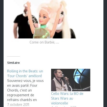
Come on Barbie, ...
Similaire
Rolling in the Beats: un
‘Four Chords’ amélioré
Souvenez-vous, je vous
en avais parlé: Four
Chords, c'est un
Cello Wars: la BO de
regroupement de
Stars Wars au
refrains chantés en
violoncelle
reprenant la mélodie
7 octobre 2011