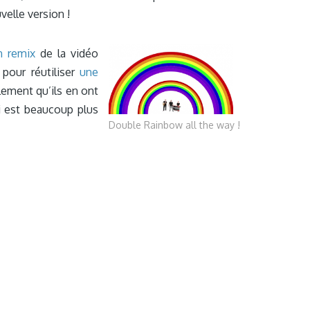
velle version !
n remix
de la vidéo
pour réutiliser
une
lement qu’ils en ont
ui est beaucoup plus
Double Rainbow all the way !