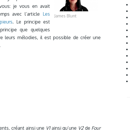
ous: je vous en avait
emps avec l’article
Les
James Blunt
pieurs
. Le principe est
principe que quelques
re leurs mélodies, il est possible de créer une
.
ents, créant ainsi une
V1
ainsi qu’une
V2
de
Four