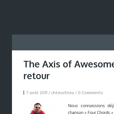
The Axis of Awesome
retour
7 août 2011 / chteuchteu /
0 Comments
Nous connaissions déj
chanson « Four Chords » 