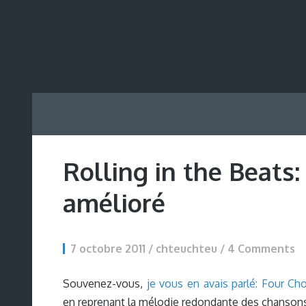
Rolling in the Beats:
amélioré
7 octobre 2011 / chteuchteu /
4 Comments
Souvenez-vous,
je vous en avais parlé: Four Ch
en reprenant la mélodie redondante des chansons 