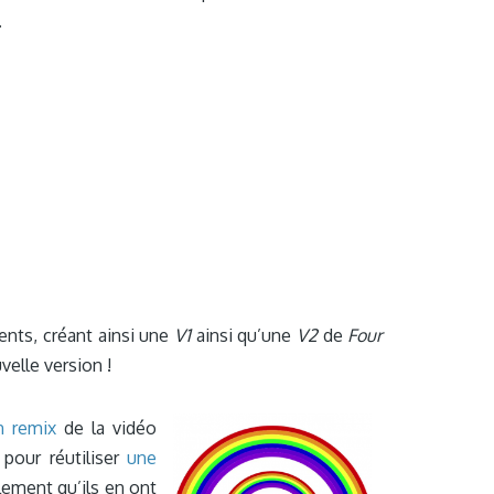
.
ents, créant ainsi une
V1
ainsi qu’une
V2
de
Four
velle version !
n remix
de la vidéo
pour réutiliser
une
lement qu’ils en ont