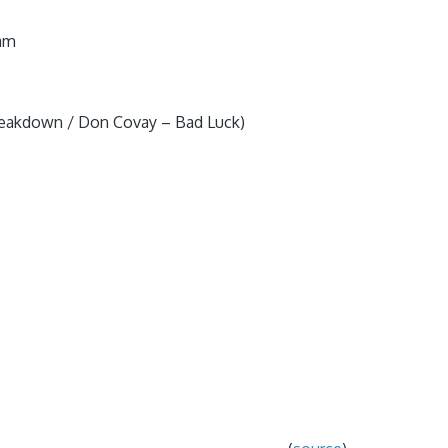
eam
eakdown / Don Covay – Bad Luck)