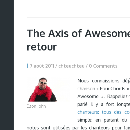
The Axis of Awesome
retour
7 août 2011 / chteuchteu /
0 Comments
Nous connaissions déj
chanson « Four Chords » 
Awesome ». Rappeliez-v
parlé il y a fort longt
Elton John
chanteurs: tous des co
simple: en partant du 
notes sont utilisées par les chanteurs pour fai