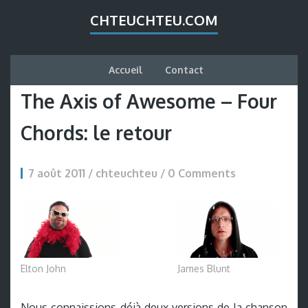
CHTEUCHTEU.COM
Accueil
Contact
The Axis of Awesome – Four
Chords: le retour
7 août 2011 / chteuchteu /
0 Comments
Elton John
James Blunt
Nous connaissions déjà deux versions de la chanson