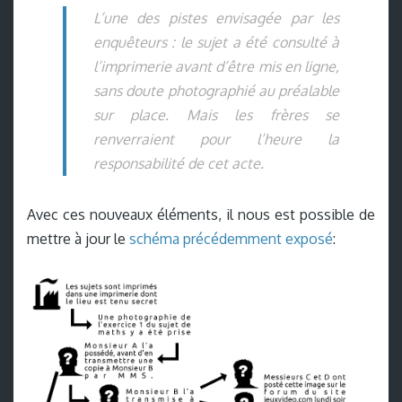
L’une des pistes envisagée par les
enquêteurs : le sujet a été consulté à
l’imprimerie avant d’être mis en ligne,
sans doute photographié au préalable
sur place. Mais les frères se
renverraient pour l’heure la
responsabilité de cet acte.
Avec ces nouveaux éléments, il nous est possible de
mettre à jour le
schéma précédemment exposé
: