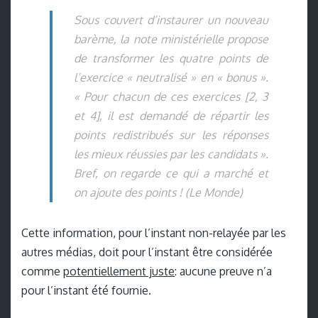
Sous couvert d’instaurer un nouveau
barème, la note ministérielle propose
de transformer les quatre points de
l’exercice
« neutralisé »
en
« bonus »
.
« Pour chacun de ces exercices
[2, 3
et 4]
, il est demandé de répartir les
points redistribués sur les réponses
les mieux réussies par les candidats »
.
Bref, on regarde ce qui a marché et
on ajoute des points ! (Le Monde)
Cette information, pour l’instant non-relayée par les
autres médias, doit pour l’instant être considérée
comme
potentiellement juste
: aucune preuve n’a
pour l’instant été fournie.