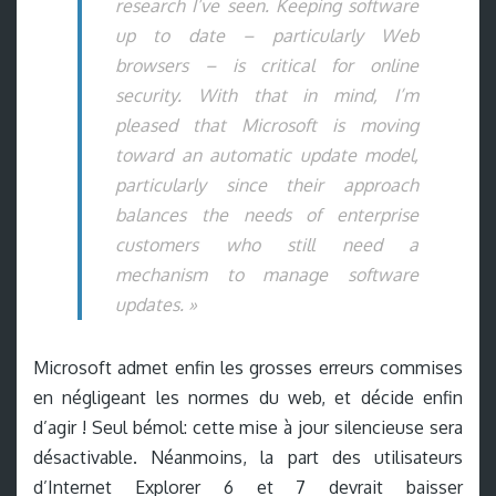
research I’ve seen. Keeping software
up to date – particularly Web
browsers – is critical for online
security. With that in mind, I’m
pleased that Microsoft is moving
toward an automatic update model,
particularly since their approach
balances the needs of enterprise
customers who still need a
mechanism to manage software
updates. »
Microsoft admet enfin les grosses erreurs commises
en négligeant les normes du web, et décide enfin
d’agir ! Seul bémol: cette mise à jour silencieuse sera
désactivable. Néanmoins, la part des utilisateurs
d’Internet Explorer 6 et 7 devrait baisser