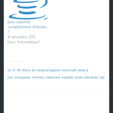
Java supprimé
complètement d’Ubuntu
?
18 décembre 2011
Dans "Informatique"
6
7
8
force
ie
internet explorer
microsoft
mise à
#
#
#
#
#
#
#
#
jour
navigateur
normes
silencieue
update
vista
windows
xp
#
#
#
#
#
#
#