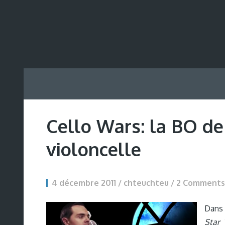
Cello Wars: la BO de
violoncelle
4 décembre 2011 / chteuchteu /
2 Comments
Dans 
Star 