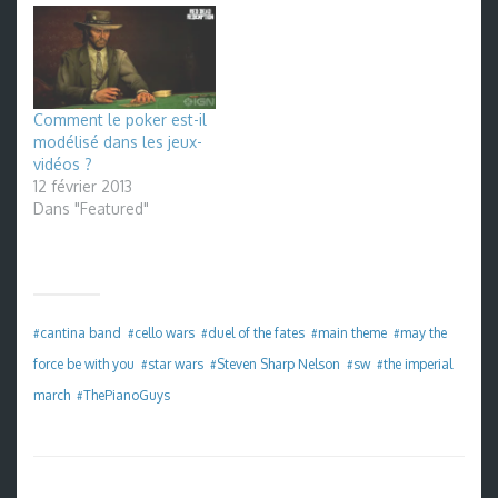
Comment le poker est-il
modélisé dans les jeux-
vidéos ?
12 février 2013
Dans "Featured"
cantina band
cello wars
duel of the fates
main theme
may the
#
#
#
#
#
force be with you
star wars
Steven Sharp Nelson
sw
the imperial
#
#
#
#
march
ThePianoGuys
#