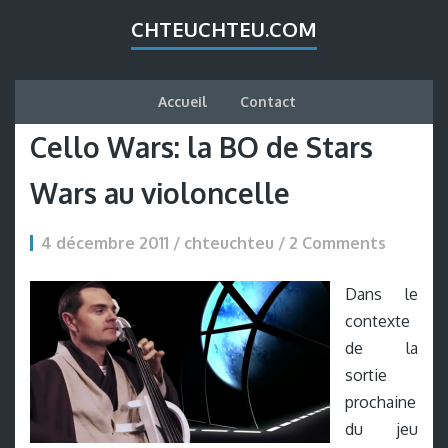
CHTEUCHTEU.COM
Accueil
Contact
Cello Wars: la BO de Stars
Wars au violoncelle
4 décembre 2011 / chteuchteu /
2 Comments
Dans le
contexte
de la
sortie
prochaine
du jeu