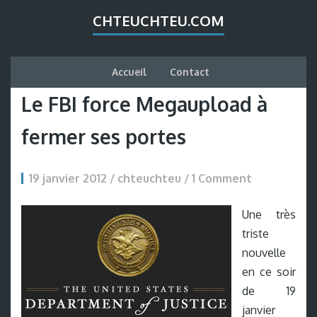
CHTEUCHTEU.COM
Accueil
Contact
Le FBI force Megaupload à
fermer ses portes
19 janvier 2012 / chteuchteu /
1 Comment
Une très
triste
nouvelle
en ce soir
de 19
janvier