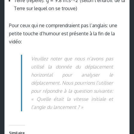
Terre (repère): g = 9.8 m.s^-2 (selon l’endroit de la
Terre sur lequel on se trouve)
Pour ceux qui ne comprendraient pas l’anglais: une
petite touche d’humour est présente à la fin de la
vidéo:
Veuillez noter que nous n’avons pas
utilisé la donnée du déplacement
horizontal pour analyser le
déplacement. Nous pourrions l’utiliser
pour répondre à la question suivante:
« Quelle était la vitesse initiale et
l’angle du lancement ? »
Similaire