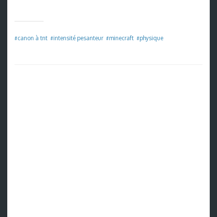
canon à tnt
intensité pesanteur
minecraft
physique
#
#
#
#