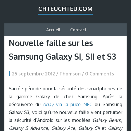
CHTEUCHTEU.COM
Accueil
Contact
Nouvelle faille sur les
Samsung Galaxy SI, SII et S3
25 septembre 2012 / Thomson /
0 Comments
Sacrée période pour la sécurité des smartphones de
la gamme Galaxy de chez Samsung. Après la
découverte du
0day
via la puce NFC
du Samsung
Galaxy S3, voici qu’une nouvelle faille vient perturber
la sécurité d’Android sur les modèles
Galaxy Beam
,
Galaxy S Advance
,
Galaxy Ace
,
Galaxy SII
et
Galaxy