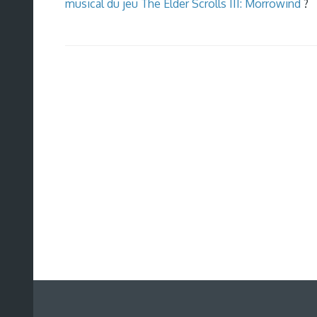
musical du jeu The Elder Scrolls III: Morrowind
?