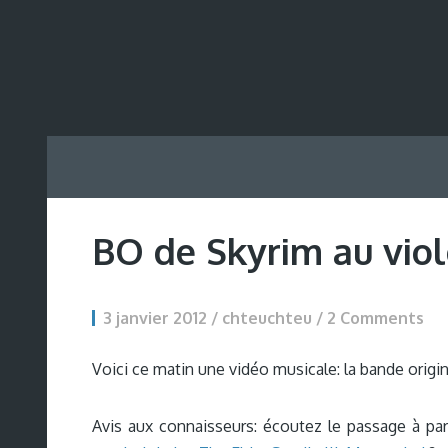
BO de Skyrim au vio
3 janvier 2012 / chteuchteu /
2 Comments
Voici ce matin une vidéo musicale: la bande origin
Avis aux connaisseurs: écoutez le passage à part