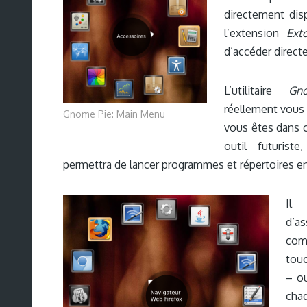
directement disp
l’extension
Ext
d’accéder direct
L’utilitaire
Gn
réellement vous fa
Gnome Pie: Main Menu
vous êtes dans c
outil futuriste
permettra de lancer programmes et répertoires en
Il 
d’a
com
tou
– ou
cha