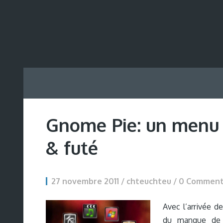
Gnome Pie: un menu d
& futé
27 novembre 2011 / chteuchteu /
0 Commen
Avec l’arrivée d
du manque de r