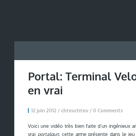
Portal: Terminal Velo
en vrai
12 juin 2012 / chteuchteu /
0 Comments
Voici une vidéo très bien faite d’un ingénieux a
vrai
portalgun
, cette arme présente dans le jeu