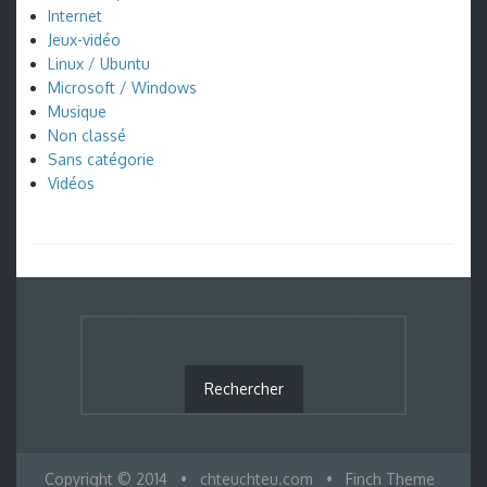
Internet
Jeux-vidéo
Linux / Ubuntu
Microsoft / Windows
Musique
Non classé
Sans catégorie
Vidéos
Copyright © 2014
•
chteuchteu.com
•
Finch Theme