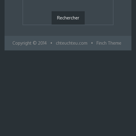
Copyright © 2014
•
chteuchteu.com
•
Finch Theme