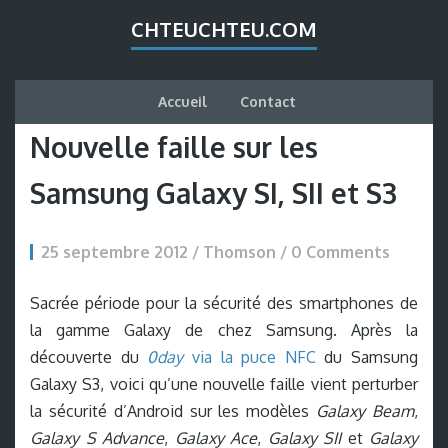
CHTEUCHTEU.COM
Accueil
Contact
Nouvelle faille sur les
Samsung Galaxy SI, SII et S3
25 septembre 2012 / Thomson /
0 Comments
Sacrée période pour la sécurité des smartphones de
la gamme Galaxy de chez Samsung. Après la
découverte du
0day
via la puce NFC
du Samsung
Galaxy S3, voici qu’une nouvelle faille vient perturber
la sécurité d’Android sur les modèles
Galaxy Beam
,
Galaxy S Advance
,
Galaxy Ace
,
Galaxy SII
et
Galaxy