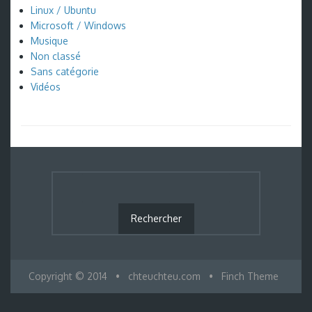
Linux / Ubuntu
Microsoft / Windows
Musique
Non classé
Sans catégorie
Vidéos
Copyright © 2014
•
chteuchteu.com
•
Finch Theme