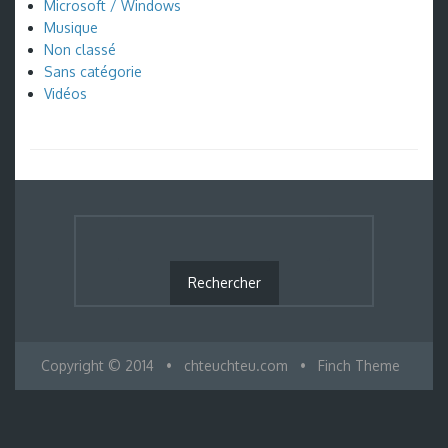
Microsoft / Windows
Musique
Non classé
Sans catégorie
Vidéos
Copyright © 2014
•
chteuchteu.com
•
Finch Theme