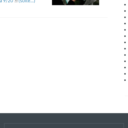
à 9/20
?!
(suite…)