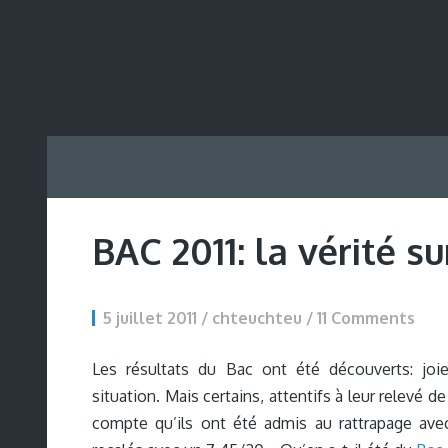
BAC 2011: la vérité su
5 juillet 2011 / chteuchteu /
11 Comments
Les résultats du Bac ont été découverts: joie
situation. Mais certains, attentifs à leur relevé d
compte qu’ils ont été admis au rattrapage ave