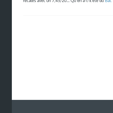
recalés avec un 7,45/20… Qu’en a-t-il été du
Bac 