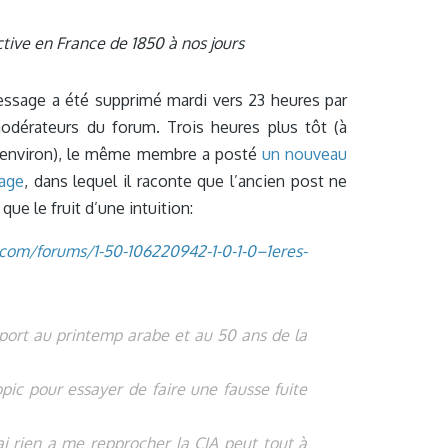
tive en France de 1850 à nos jours
ssage a été supprimé mardi vers 23 heures par
odérateurs du forum. Trois heures plus tôt (à
 environ), le même membre a posté
un nouveau
age
, dans lequel il raconte que l’ancien post ne
 que le fruit d’une intuition:
.com
/
forums/1-50-106220942-1-0-1-0–1eres-
apport au printemp arabe et au 50 ans de la
topic pour essayer de faire une fausse fuite
’ai rien a me repprocher la CIA peut tout à