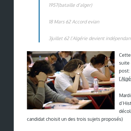
1957(bataille d’alger)
18 Mars 62 Accord evian
3juillet 62 l’Algérie devient indépendan
Cette
suite
post
l’Algé
Mardi
d’Hi
décol
candidat choisit un des trois sujets proposés)