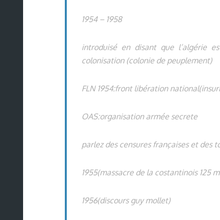
1954 – 1958
introduisé en disant que l’algérie 
colonisation (colonie de peuplement)
FLN 1954:front libération national(insur
OAS:organisation armée secrete
parlez des censures françaises et des t
1955(massacre de la costantinois 125 m
1956(discours guy mollet)