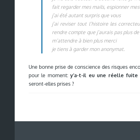
fait regarder mes mails, espionner mes
j’ai été autant surpris que vous
j’ai reviser tout l’histoire les correc
rendre compte que j’aurais pas plus de 13
m’attendre à bien plus merci
je tiens à garder mon anonymat.
Une bonne prise de conscience des risques enco
pour le moment:
y’a-t-il eu une réelle fuite
seront-elles prises ?