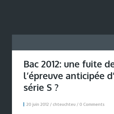
Bac 2012: une fuite d
l’épreuve anticipée d
série S ?
20 juin 2012 / chteuchteu /
0 Comments