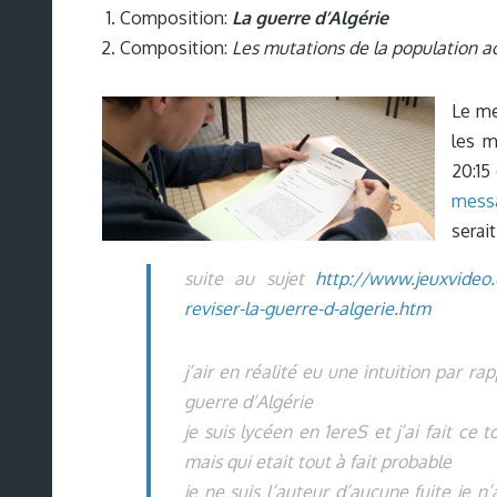
Composition:
La guerre d’Algérie
Composition:
Les mutations de la population ac
Le me
les m
20:15
mess
serait
suite au sujet
http://www.jeuxvideo
reviser-la-guerre-d-algerie.htm
j’air en réalité eu une intuition par r
guerre d’Algérie
je suis lycéen en 1ereS et j’ai fait ce 
mais qui etait tout à fait probable
je ne suis l’auteur d’aucune fuite je n