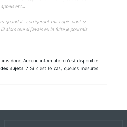
 appels etc…
teurs quand ils corrigeront ma copie vont se
 alors que si j’avais eu la fuite je pourrais
urus donc. Aucune information n’est disponible
 des sujets ?
Si c’est le cas, quelles mesures