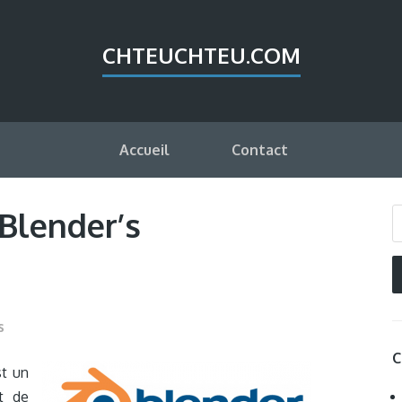
CHTEUCHTEU.COM
Accueil
Contact
 Blender’s
s
C
st un
et de