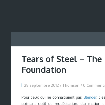
Tears of Steel – The
Foundation
28 septembre 2012 / Thomson /
0 Comment
Pour ceux qui ne connaîtraient pas
Blender
, c’e
puissant outil de modélisation, d’animation 