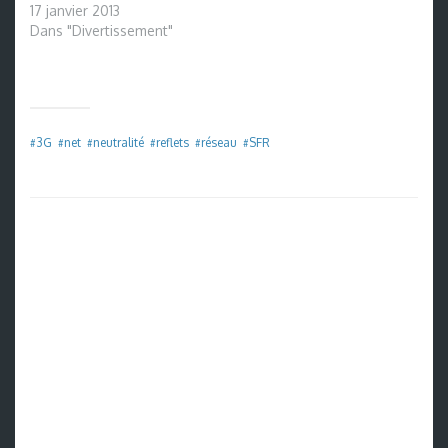
17 janvier 2013
Dans "Divertissement"
3G
net
neutralité
reflets
réseau
SFR
#
#
#
#
#
#