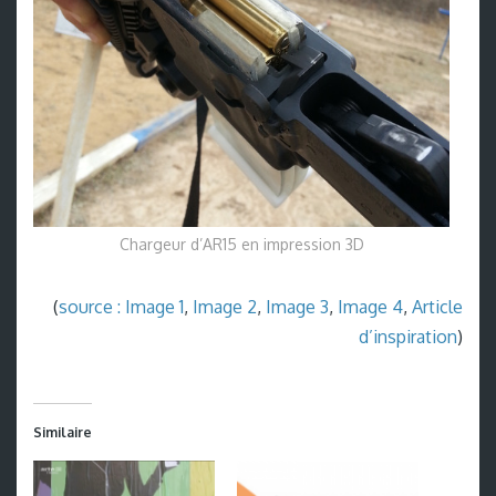
Chargeur d’AR15 en impression 3D
(
source :
Image 1
,
Image 2
,
Image 3
,
Image 4
,
Article
d’inspiration
)
Similaire