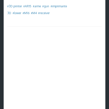
3D printer
AR15
arme
gun
imprimante
#
#
#
#
#
3D
lower
M16
M4
receiver
#
#
#
#