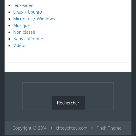
Jeux-vidéo
Linux / Ubuntu
Microsoft / Windows
Musique
Non classé
Sans catégorie
Vidéos
Copyright © 2014
•
chteuchteu.com
•
Finch Theme