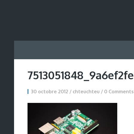
7513051848_9a6ef2f
30 octobre 2012 / chteuchteu /
0 Comments