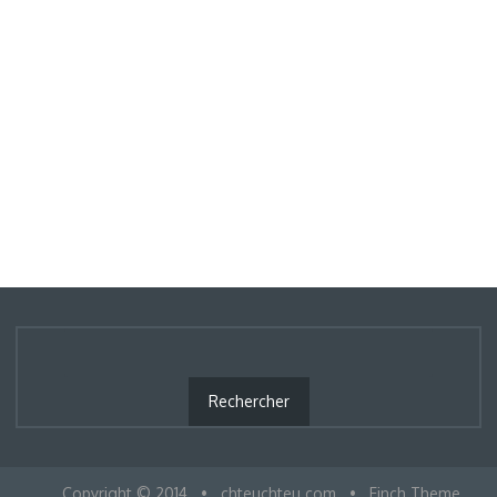
Copyright © 2014
•
chteuchteu.com
•
Finch Theme