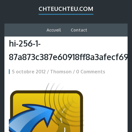
CHTEUCHTEU.COM
Accueil
Contact
hi-256-1-
87a873c387e60918ff8a3afecf69
5 octobre 2012 / Thomson /
0 Comments