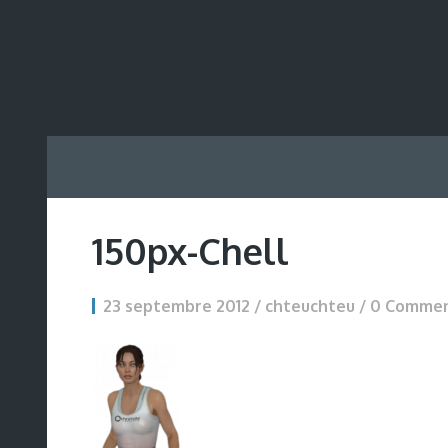
150px-Chell
23 septembre 2012 / chteuchteu /
0 Comme