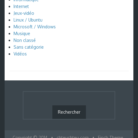
Internet
Jeux-vidéo
Linux / Ubuntu
Microsoft / Windows
Musique
Non classé
Sans catégorie
Vidéos
Copyright © 2014
•
chteuchteu.com
•
Finch Theme