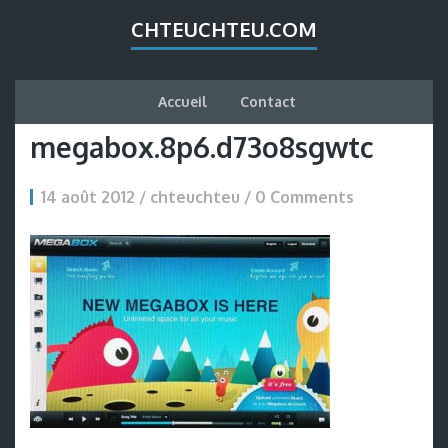
CHTEUCHTEU.COM
Accueil
Contact
megabox.8p6.d73o8sgwtc
14 août 2012 / chteuchteu /
0 Comments