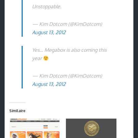
Unstoppable.
— Kim Dotcom (@KimDotcom)
August 13, 2012
Yes… Megabox is also coming this
year
— Kim Dotcom (@KimDotcom)
August 13, 2012
Similaire