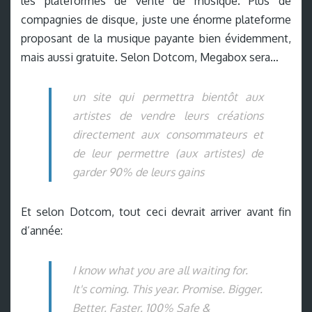
les plateformes de vente de musique. Plus de
compagnies de disque, juste une énorme plateforme
proposant de la musique payante bien évidemment,
mais aussi gratuite. Selon Dotcom, Megabox sera…
un site qui permettra bientôt aux
artistes de vendre leurs créations
directement aux consommateurs et
de leur permettre (aux artistes) de
garder 90% de leurs gains
Et selon Dotcom, tout ceci devrait arriver avant fin
d’année:
I know what you are all waiting for.
It's coming. This year. Promise. Bigger.
Better. Faster. 100% Safe &