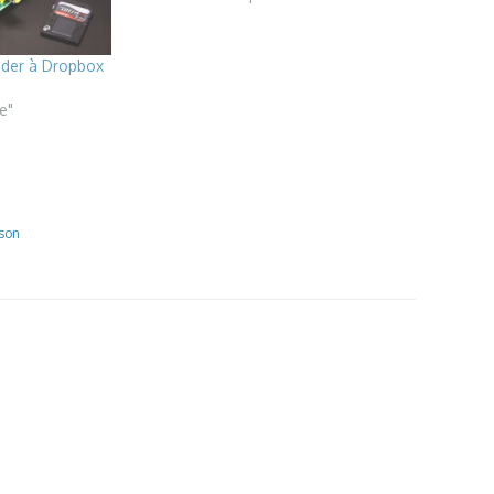
éder à Dropbox
e"
nson