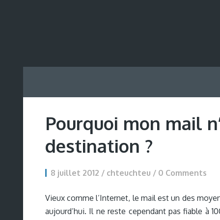
Pourquoi mon mail n’e
destination ?
8 juillet 2012 / chteuchteu /
0 Comments
Vieux comme l’Internet, le mail est un des moye
aujourd’hui. Il ne reste cependant pas fiable à 