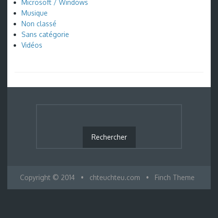
Microsoft / Windows
Musique
Non classé
Sans catégorie
Vidéos
Copyright © 2014
•
chteuchteu.com
•
Finch Theme