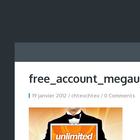
free_account_megau
19 janvier 2012 / chteuchteu /
0 Comments