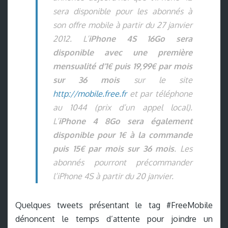
sera disponible pour les abonnés à
son offre mobile à partir du 27 janvier
2012. L’
iPhone 4S 16Go sera
disponible avec une première
mensualité d’1€ puis 19,99€ par mois
sur 36
mois
sur le site
http://mobile.free.fr
et par téléphone
au 1044 (prix d’un appel local).
L’
iPhone 4 8Go sera également
disponible pour 1€ à la commande
puis 15€ par mois sur 36 mois
. Les
abonnés pourront précommander
l’iPhone 4S à partir du 20 janvier.
Quelques tweets présentant le tag #FreeMobile
dénoncent le temps d’attente pour joindre un