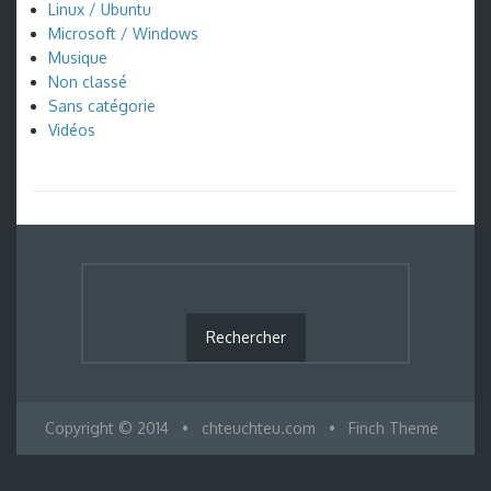
Linux / Ubuntu
Microsoft / Windows
Musique
Non classé
Sans catégorie
Vidéos
Copyright © 2014
•
chteuchteu.com
•
Finch Theme