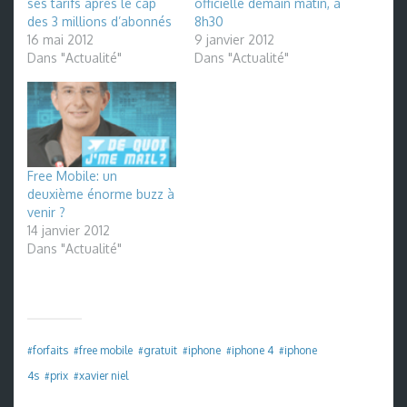
ses tarifs après le cap
officielle demain matin, à
des 3 millions d’abonnés
8h30
16 mai 2012
9 janvier 2012
Dans "Actualité"
Dans "Actualité"
Free Mobile: un
deuxième énorme buzz à
venir ?
14 janvier 2012
Dans "Actualité"
forfaits
free mobile
gratuit
iphone
iphone 4
iphone
#
#
#
#
#
#
4s
prix
xavier niel
#
#