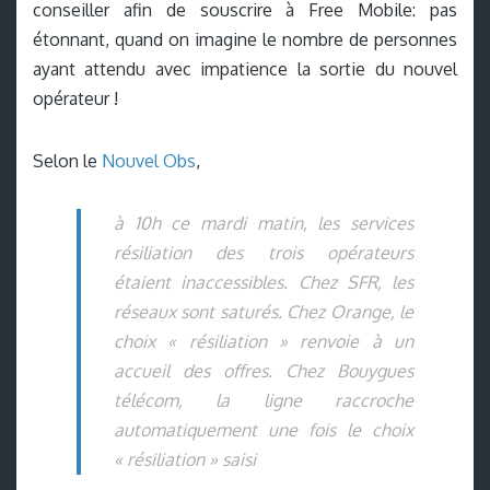
conseiller afin de souscrire à Free Mobile: pas
étonnant, quand on imagine le nombre de personnes
ayant attendu avec impatience la sortie du nouvel
opérateur !
Selon le
Nouvel Obs
,
à 10h ce mardi matin, les services
résiliation des trois opérateurs
étaient inaccessibles. Chez SFR, les
réseaux sont saturés. Chez Orange, le
choix « résiliation » renvoie à un
accueil des offres. Chez Bouygues
télécom, la ligne raccroche
automatiquement une fois le choix
« résiliation » saisi