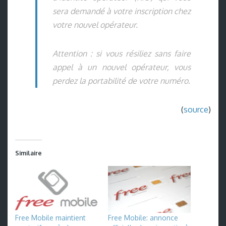
sera demandé à votre inscription chez
votre nouvel opérateur.
Attention : si vous résiliez sans faire
appel à un nouvel opérateur, vous
perdez la portabilité de votre numéro.
(
source
)
Similaire
Free Mobile maintient
Free Mobile: annonce