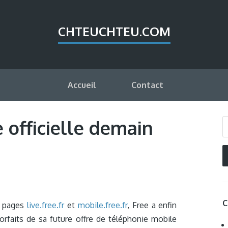
CHTEUCHTEU.COM
Accueil
Contact
 officielle demain
C
x pages
live.free.fr
et
mobile.free.fr
, Free a enfin
orfaits de sa future offre de téléphonie mobile