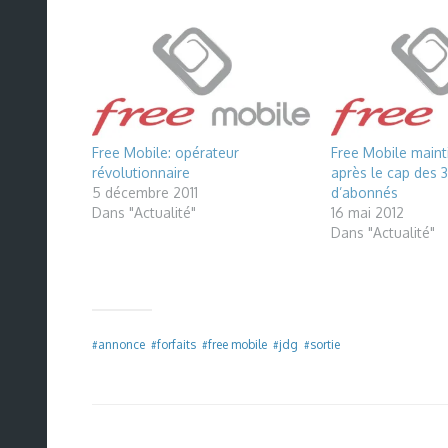
Free Mobile: opérateur
Free Mobile mainti
révolutionnaire
après le cap des 3
5 décembre 2011
d’abonnés
Dans "Actualité"
16 mai 2012
Dans "Actualité"
annonce
forfaits
free mobile
jdg
sortie
#
#
#
#
#