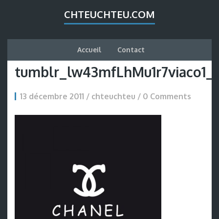
CHTEUCHTEU.COM
Accueil
Contact
tumblr_lw43mfLhMu1r7viaco1_
13 décembre 2011 / chteuchteu /
0 Comments