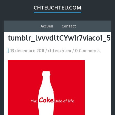
CHTEUCHTEU.COM
Accueil
Contact
tumblr_lvvvdltCYw1r7viaco1_5
13 décembre 2011 / chteuchteu /
0 Comments