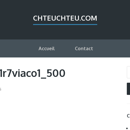
CHTEUCHTEU.COM
Accueil
Contact
r7viaco1_500
s
C