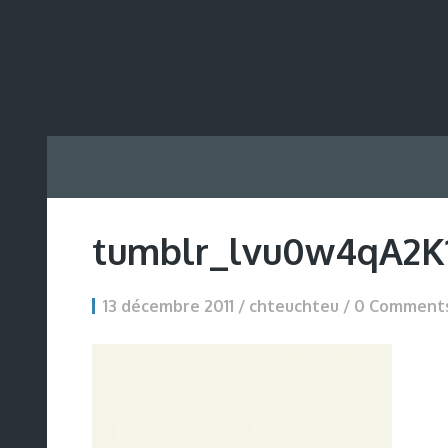
tumblr_lvu0w4qA2K1
13 décembre 2011 / chteuchteu /
0 Comment