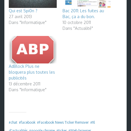
Qui est Spi0n ?
Bac 2011: Les fuites au
27 avril 2013
Bac, ça a du bon.
Dans "Informatique"
10 octobre 2011
Dans "Actualité"
AdBlock Plus ne
bloquera plus toutes les
publicités
13 décembre 2011
Dans "Informatique"
chat
facebook
Facebook News Ticker Remover
fil
#
#
#
#
d'actualités
google chrome
ticker
Web browser
#
#
#