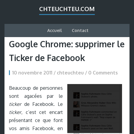
CHTEUCHTEU.COM
Accueil
Contact
Google Chrome: supprimer le
Ticker de Facebook
10 novembre 2011 / chteuchteu /
0 Comments
Beaucoup de personnes
sont agacées par le
ticker
de Facebook. Le
ticker
, c’est cet encart
présentant ce que font
vos amis Facebook, en