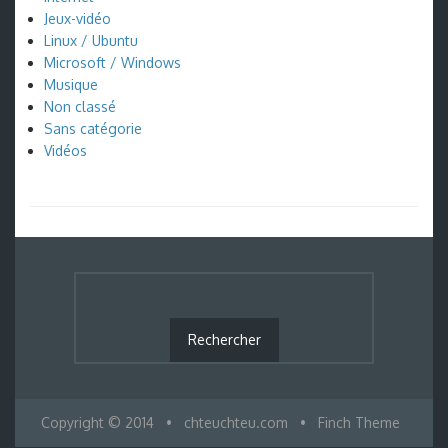
Jeux-vidéo
Linux / Ubuntu
Microsoft / Windows
Musique
Non classé
Sans catégorie
Vidéos
Copyright © 2014
•
chteuchteu.com
•
Finch Theme