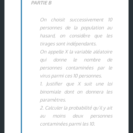
PARTIE B
On choisit successivement 10
personnes de la population au
hasard, on considère que les
tirages sont indépendants.
On appelle X la variable aléatoire
qui donne le nombre de
personnes contaminées par le
virus parmi ces 10 personnes.
1. Justifier que X suit une loi
binomiale dont on donnera les
paramètres.
2. Calculer la probabilité qu’il y ait
au moins deux personnes
contaminées parmi les 10.