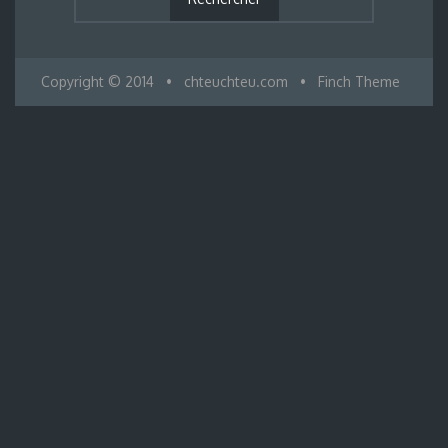
Copyright © 2014
•
chteuchteu.com
•
Finch Theme