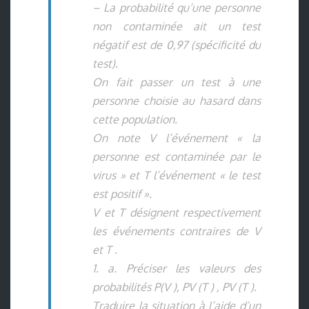
– La probabilité qu’une personne
non contaminée ait un test
négatif est de 0,97 (spécificité du
test).
On fait passer un test à une
personne choisie au hasard dans
cette population.
On note V l’événement « la
personne est contaminée par le
virus » et T l’événement « le test
est positif ».
V et T désignent respectivement
les événements contraires de V
et T .
1. a. Préciser les valeurs des
probabilités P(V ), PV (T ) , PV (T ).
Traduire la situation à l’aide d’un