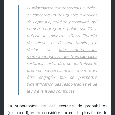
«
L’information est désormais avérée
»
et concerne un des quatre exercices
de l’épreuve, celui de probabilité, qui
compte pour
quatre points sur 20
, a
précisé le ministre. «Dans l’intérêt
des élèves et de leur famille, j’ai
décidé de
faire noter les
mathématiques sur les trois exercices
restants
, c’est-à-dire de
neutraliser le
premier exercice
». «Une enquête va
être engagée afin de permettre
l’identification des responsables et de
leurs éventuels complices»
La suppression de cet exercice de probabilités
(exercice 1), étant considéré comme le plus facile de