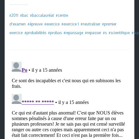
2011
bac
baccalauréat
centre
#
#
#
#
d'examen
épreuve
exercice
exercice 1
neutraliser
premier
#
#
#
#
#
exercice
probabilités
probas
repassage
repasser
s
scientifique
suj
#
#
#
#
#
#
#