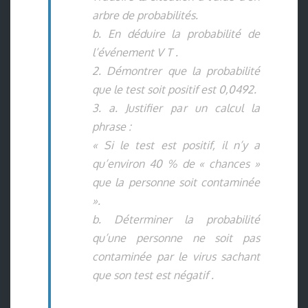
arbre de probabilités.
b. En déduire la probabilité de
l’événement V T .
2. Démontrer que la probabilité
que le test soit positif est 0,0492.
3. a. Justifier par un calcul la
phrase :
« Si le test est positif, il n’y a
qu’environ 40 % de « chances »
que la personne soit contaminée
».
b. Déterminer la probabilité
qu’une personne ne soit pas
contaminée par le virus sachant
que son test est négatif .